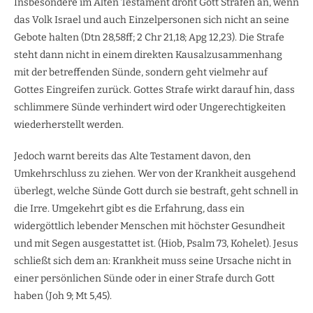
Insbesondere im Alten Testament droht Gott Strafen an, wenn
das Volk Israel und auch Einzelpersonen sich nicht an seine
Gebote halten (Dtn 28,58ff; 2 Chr 21,18; Apg 12,23). Die Strafe
steht dann nicht in einem direkten Kausalzusammenhang
mit der betreffenden Sünde, sondern geht vielmehr auf
Gottes Eingreifen zurück. Gottes Strafe wirkt darauf hin, dass
schlimmere Sünde verhindert wird oder Ungerechtigkeiten
wiederherstellt werden.
Jedoch warnt bereits das Alte Testament davon, den
Umkehrschluss zu ziehen. Wer von der Krankheit ausgehend
überlegt, welche Sünde Gott durch sie bestraft, geht schnell in
die Irre. Umgekehrt gibt es die Erfahrung, dass ein
widergöttlich lebender Menschen mit höchster Gesundheit
und mit Segen ausgestattet ist. (Hiob, Psalm 73, Kohelet). Jesus
schließt sich dem an: Krankheit muss seine Ursache nicht in
einer persönlichen Sünde oder in einer Strafe durch Gott
haben (Joh 9; Mt 5,45).