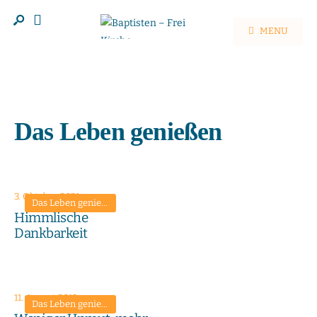
MENU
Das Leben genießen
3. Oktober 2021
Das Leben genießen
•
Lebensfreude gewinnen
•
Leid tragen und ü
Himmlische
Dankbarkeit
11. August 2019
Das Leben genießen
•
Predigten