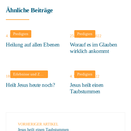
Ähnliche Beiträge
Predigten
Predigten
4. Mai 2025
25. September 2022
Heilung auf allen Ebenen
Worauf es im Glauben
wirklich ankommt
Erlebnisse und Zeugnisse
•
Predigten
Predigten
18. September 2022
4. September 2022
Heilt Jesus heute noch?
Jesus heilt einen
Taubstummen
VORHERIGER ARTIKEL
Jesus heilt einen Taubstummen