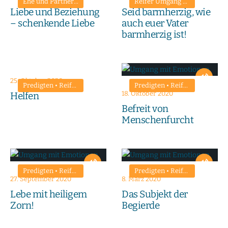
Ehe und Partnerschaft
•
Predigten
•
Reifer Umgang mit Emotione
Reifer Umgang mit Emotionen
Liebe und Beziehung
Seid barmherzig, wie
– schenkende Liebe
auch euer Vater
barmherzig ist!
25. Oktober 2020
Predigten
•
Reifer Umgang mit Emotionen
Predigten
•
Reifer Umgang mit Emotionen
18. Oktober 2020
Helfen
Befreit von
Menschenfurcht
Predigten
•
Reifer Umgang mit Emotionen
Predigten
•
Reifer Umgang mit Emotionen
27. September 2020
8. März 2020
Lebe mit heiligem
Das Subjekt der
Zorn!
Begierde