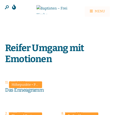
MENU
Reifer Umgang mit
Emotionen
11. April 2022
Höhepunkte
•
Persönlichkeit entwickeln
•
Predigten
•
Reifer Umga
Das Enneagramm
2. März 2022
8. Januar 2021