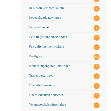
In Einsamkeit nicht allein
1
Lebensfreude gewinnen
8
Lebensthemen
1
Leid tragen und überwinden
10
Persönlichkeit entwickeln
9
Predigten
266
Reifer Umgang mit Emotionen
7
Trauer bewältigen
1
Über die Gemeinde
3
Über Gedanken herrschen
3
Verantwortlich wirtschaften
6