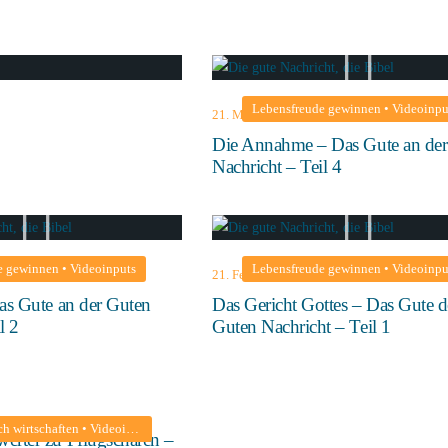
Lebensfreude gewinnen
•
Videoinpu
21. März 2021
Die Annahme – Das Gute an der
Nachricht – Teil 4
e gewinnen
•
Videoinputs
Lebensfreude gewinnen
•
Videoinpu
21. Februar 2021
as Gute an der Guten
Das Gericht Gottes – Das Gute d
l 2
Guten Nachricht – Teil 1
ch wirtschaften
•
Videoinputs
rter zu Pflugscharen –