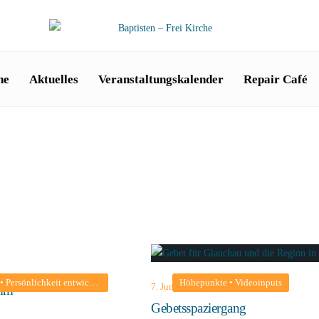
he
Aktuelles
Veranstaltungskalender
Repair Café
•
Persönlichkeit entwickeln
•
Predigten
•
Reifer Umgang mit Emotionen
Höhepunkte
•
Videoinputs
•
Über Ged
7. Juni 2021
amm
Gebetsspaziergang