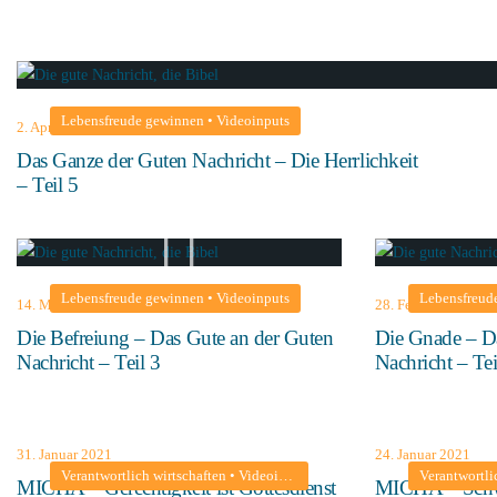
Lebensfreude gewinnen
•
Videoinputs
2. April 2021
Das Ganze der Guten Nachricht – Die Herrlichkeit
– Teil 5
Lebensfreude gewinnen
•
Videoinputs
Lebensfreud
14. März 2021
28. Februar 2021
Die Befreiung – Das Gute an der Guten
Die Gnade – D
Nachricht – Teil 3
Nachricht – Tei
31. Januar 2021
24. Januar 2021
Verantwortlich wirtschaften
•
Videoinputs
Verantwortli
MICHA – Gerechtigkeit ist Gottesdienst
MICHA – Schwe