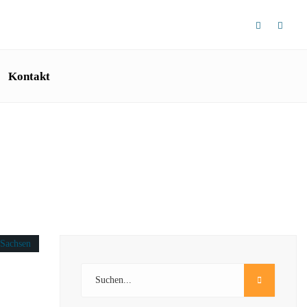
Kontakt
anken herrschen
•
Videoinputs