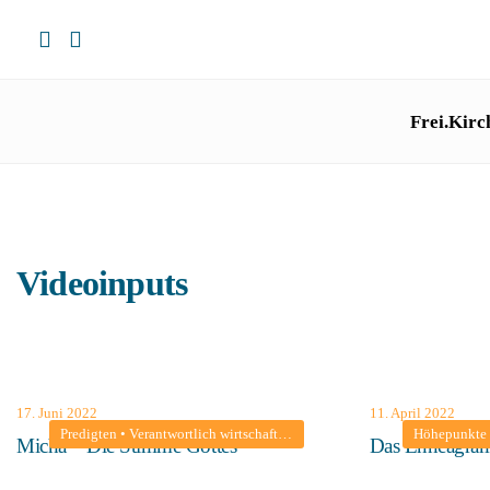
Frei.Kirc
Videoinputs
17. Juni 2022
11. April 2022
Predigten
•
Verantwortlich wirtschaften
•
Videoinputs
Höhepunkte
Micha – Die Stimme Gottes
Das Enneagr