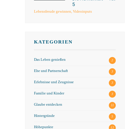
5
Lebensfreude gewinnen
,
Videoinputs
KATEGORIEN
Das Leben genießen
2
Ehe und Partnerschaft
3
Erlebnisse und Zeugnisse
3
Familie und Kinder
3
Glaube entdecken
11
Hintergründe
5
Höhepunkte
12