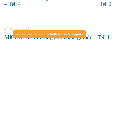
– Teil 4
Teil 2
24. Januar 2021
Verantwortlich wirtschaften
•
Videoinputs
MICHA – Einführung und Hintergründe – Teil 1