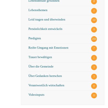
Lebensfreude gewinnen
8
Lebensthemen
1
Leid tragen und überwinden
10
Persönlichkeit entwickeln
9
Predigten
266
Reifer Umgang mit Emotionen
7
Trauer bewältigen
1
Über die Gemeinde
3
Über Gedanken herrschen
3
Verantwortlich wirtschaften
6
Videoinputs
11