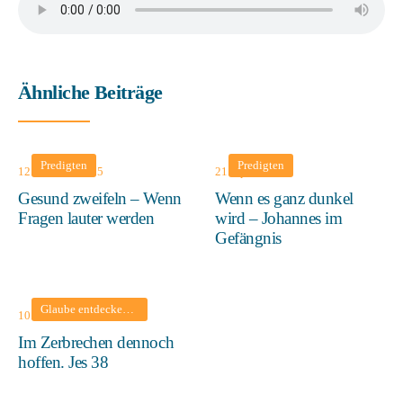
Ähnliche Beiträge
Predigten
Predigten
12. Oktober 2025
21. April 2024
Gesund zweifeln – Wenn
Wenn es ganz dunkel
Fragen lauter werden
wird – Johannes im
Gefängnis
Glaube entdecken
•
Lebensfreude gewinnen
•
Leid tragen und überwinden
10. Oktober 2021
Im Zerbrechen dennoch
hoffen. Jes 38