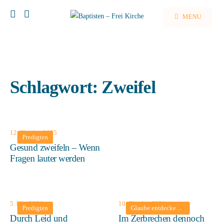
MENU
Schlagwort:
Zweifel
12. Oktober 2025
Predigten
Gesund zweifeln – Wenn
Fragen lauter werden
5. Mai 2024
10. Oktober 2021
Predigten
Glaube entdecken
•
Lebensfreude
Durch Leid und
Im Zerbrechen dennoch