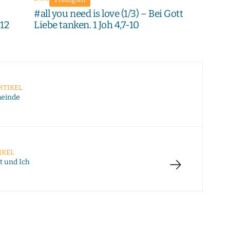
#all you need is love (1/3) – Bei Gott
-12
Liebe tanken. 1 Joh 4,7-10
RTIKEL
meinde
IKEL
→
t und Ich