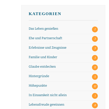
KATEGORIEN
Das Leben genießen
2
Ehe und Partnerschaft
3
Erlebnisse und Zeugnisse
3
Familie und Kinder
3
Glaube entdecken
11
Hintergründe
5
Höhepunkte
12
In Einsamkeit nicht allein
1
Lebensfreude gewinnen
8