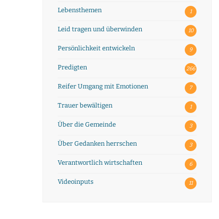
Lebensthemen
1
Leid tragen und überwinden
10
Persönlichkeit entwickeln
9
Predigten
266
Reifer Umgang mit Emotionen
7
Trauer bewältigen
1
Über die Gemeinde
3
Über Gedanken herrschen
3
Verantwortlich wirtschaften
6
Videoinputs
11