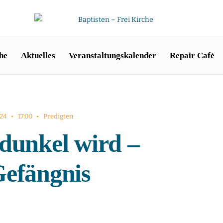
he
Aktuelles
Veranstaltungskalender
Repair Café
024
•
17:00
•
Predigten
dunkel wird –
Gefängnis