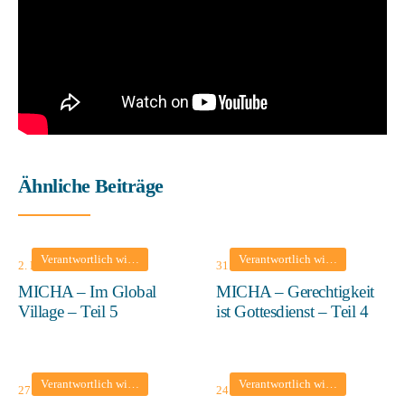
Ähnliche Beiträge
Verantwortlich wirtschaften
Verantwortlich wirtschaften
•
Vide
2. Februar 2021
31. Januar 2021
MICHA – Im Global
MICHA – Gerechtigkeit
Village – Teil 5
ist Gottesdienst – Teil 4
Verantwortlich wirtschaften
Verantwortlich wirtschaften
•
Vide
27. Januar 2021
24. Januar 2021