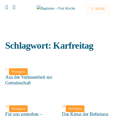
MENU
Schlagwort:
Karfreitag
3. April 2026
Predigten
Aus der Verlassenheit zur
Gemeinschaft
18. April 2025
29. März 2024
Predigten
Predigten
Für uns gestorben –
Das Kreuz der Befreiung