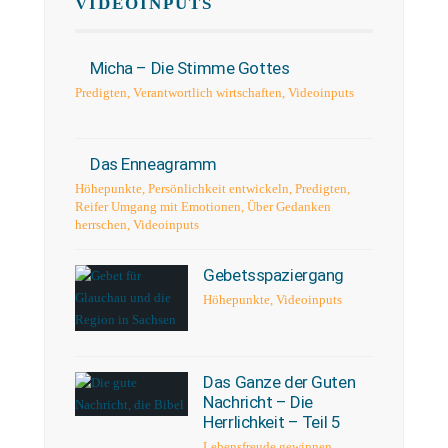
VIDEOINPUTS
Micha – Die Stimme Gottes
Predigten
,
Verantwortlich wirtschaften
,
Videoinputs
Das Enneagramm
Höhepunkte
,
Persönlichkeit entwickeln
,
Predigten
,
Reifer Umgang mit Emotionen
,
Über Gedanken
herrschen
,
Videoinputs
Gebetsspaziergang
Höhepunkte
,
Videoinputs
Das Ganze der Guten
Nachricht – Die
Herrlichkeit – Teil 5
Lebensfreude gewinnen
,