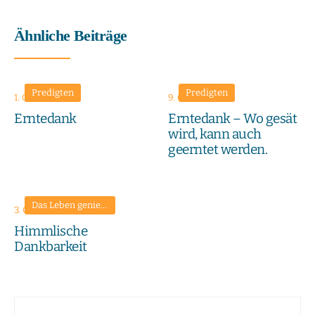
Ähnliche Beiträge
Predigten
Predigten
1. Oktober 2023
9. Oktober 2022
Erntedank
Erntedank – Wo gesät
wird, kann auch
geerntet werden.
Das Leben genießen
•
Lebensfreude gewinnen
•
Leid tragen und ü
3. Oktober 2021
Himmlische
Dankbarkeit