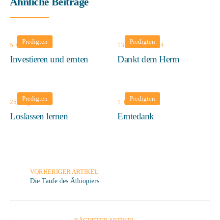
Ähnliche Beiträge
Predigten
Predigten
5. Oktober 2025
13. Oktober 2024
Investieren und ernten
Dankt dem Herrn
Predigten
Predigten
25. August 2024
1. Oktober 2023
Loslassen lernen
Erntedank
VORHERIGER ARTIKEL
Die Taufe des Äthiopiers