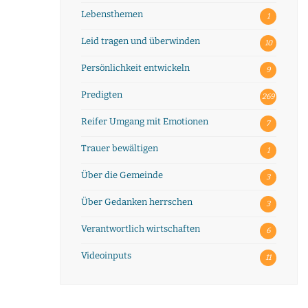
Lebensthemen
1
Leid tragen und überwinden
10
Persönlichkeit entwickeln
9
Predigten
269
Reifer Umgang mit Emotionen
7
Trauer bewältigen
1
Über die Gemeinde
3
Über Gedanken herrschen
3
Verantwortlich wirtschaften
6
Videoinputs
11