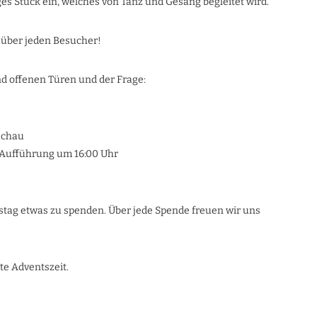
es Stück ein, welches von Tanz und Gesang begleitet wird.
s über jeden Besucher!
nd offenen Türen und der Frage:
uchau
 Aufführung um 16:00 Uhr
stag etwas zu spenden. Über jede Spende freuen wir uns
e Adventszeit.