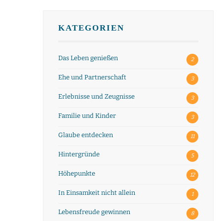
KATEGORIEN
Das Leben genießen
2
Ehe und Partnerschaft
3
Erlebnisse und Zeugnisse
3
Familie und Kinder
3
Glaube entdecken
11
Hintergründe
5
Höhepunkte
12
In Einsamkeit nicht allein
1
Lebensfreude gewinnen
8