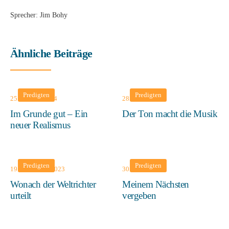
Sprecher: Jim Bohy
Ähnliche Beiträge
Predigten
Predigten
25. Februar 2024
28. Januar 2024
Im Grunde gut – Ein
Der Ton macht die Musik
neuer Realismus
Predigten
Predigten
19. November 2023
30. Juli 2023
Wonach der Weltrichter
Meinem Nächsten
urteilt
vergeben