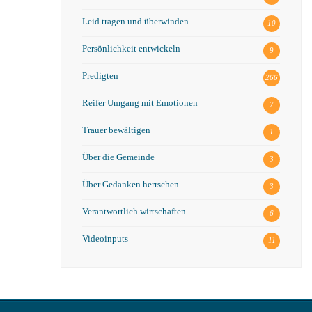
Leid tragen und überwinden
10
Persönlichkeit entwickeln
9
Predigten
266
Reifer Umgang mit Emotionen
7
Trauer bewältigen
1
Über die Gemeinde
3
Über Gedanken herrschen
3
Verantwortlich wirtschaften
6
Videoinputs
11