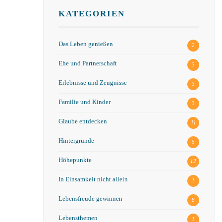
KATEGORIEN
Das Leben genießen
2
Ehe und Partnerschaft
3
Erlebnisse und Zeugnisse
3
Familie und Kinder
3
Glaube entdecken
11
Hintergründe
5
Höhepunkte
12
In Einsamkeit nicht allein
1
Lebensfreude gewinnen
8
Lebensthemen
1