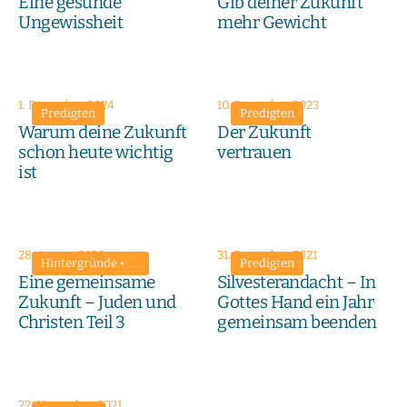
Eine gesunde
Gib deiner Zukunft
Ungewissheit
mehr Gewicht
1. Dezember 2024
10. Dezember 2023
Predigten
Predigten
Warum deine Zukunft
Der Zukunft
schon heute wichtig
vertrauen
ist
28. August 2022
31. Dezember 2021
Hintergründe
•
Predigten
Predigten
Eine gemeinsame
Silvesterandacht – In
Zukunft – Juden und
Gottes Hand ein Jahr
Christen Teil 3
gemeinsam beenden
22. November 2021