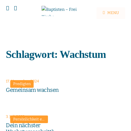
MENU
Schlagwort:
Wachstum
17. November 2024
Predigten
Gemeinsam wachsen
3. Juli 2022
Persönlichkeit entwickeln
•
Predigten
Dein nächster