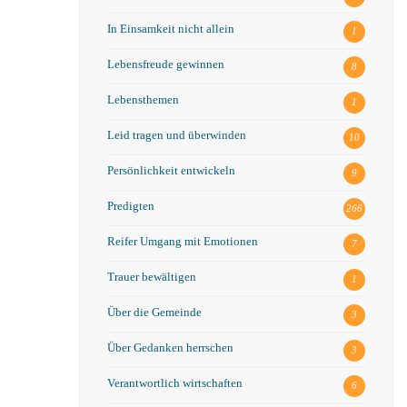
In Einsamkeit nicht allein
1
Lebensfreude gewinnen
8
Lebensthemen
1
Leid tragen und überwinden
10
Persönlichkeit entwickeln
9
Predigten
266
Reifer Umgang mit Emotionen
7
Trauer bewältigen
1
Über die Gemeinde
3
Über Gedanken herrschen
3
Verantwortlich wirtschaften
6