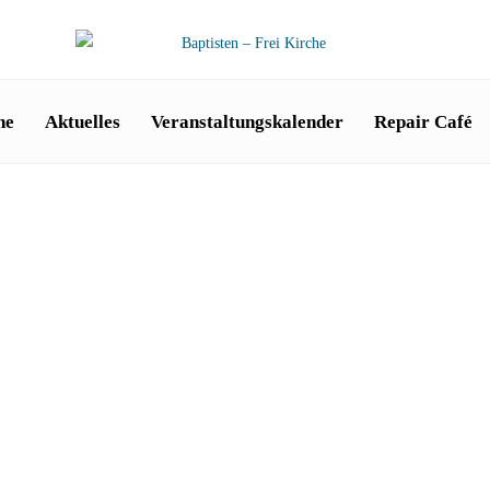
he
Aktuelles
Veranstaltungskalender
Repair Café
t Emotionen
•
Über Gedanken herrschen
•
Videoinputs