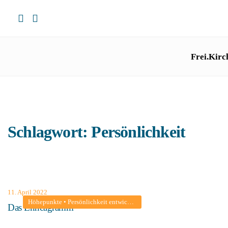
Frei.Kirc
Schlagwort:
Persönlichkeit
11. April 2022
Höhepunkte
•
Persönlichkeit entwickeln
•
Predigten
•
Reifer Umgang mi
Das Enneagramm