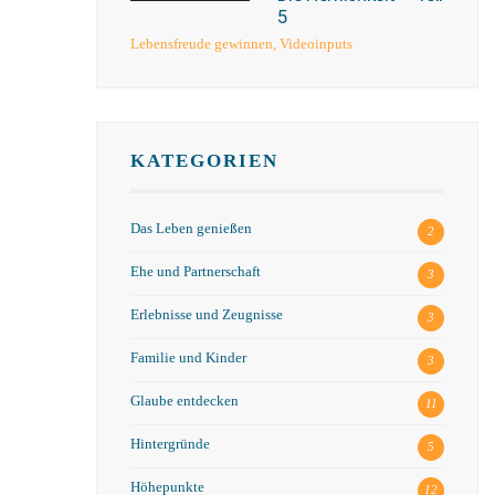
5
Lebensfreude gewinnen
,
Videoinputs
KATEGORIEN
Das Leben genießen
2
Ehe und Partnerschaft
3
Erlebnisse und Zeugnisse
3
Familie und Kinder
3
Glaube entdecken
11
Hintergründe
5
Höhepunkte
12