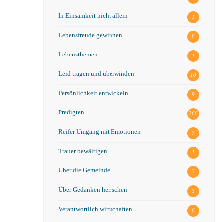
In Einsamkeit nicht allein
1
Lebensfreude gewinnen
8
Lebensthemen
1
Leid tragen und überwinden
10
Persönlichkeit entwickeln
9
Predigten
266
Reifer Umgang mit Emotionen
7
Trauer bewältigen
1
Über die Gemeinde
3
Über Gedanken herrschen
3
Verantwortlich wirtschaften
6