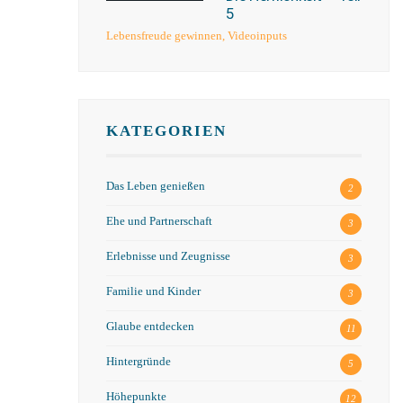
5
Lebensfreude gewinnen
,
Videoinputs
KATEGORIEN
Das Leben genießen
2
Ehe und Partnerschaft
3
Erlebnisse und Zeugnisse
3
Familie und Kinder
3
Glaube entdecken
11
Hintergründe
5
Höhepunkte
12