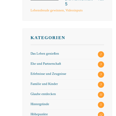
5
Lebensfreude gewinnen
,
Videoinputs
KATEGORIEN
Das Leben genießen
2
Ehe und Partnerschaft
3
Erlebnisse und Zeugnisse
3
Familie und Kinder
3
Glaube entdecken
11
Hintergründe
5
Höhepunkte
12