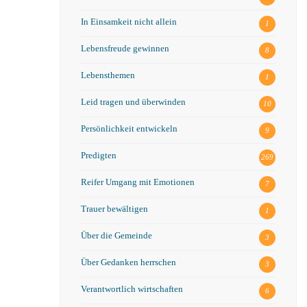
In Einsamkeit nicht allein
1
Lebensfreude gewinnen
8
Lebensthemen
1
Leid tragen und überwinden
10
Persönlichkeit entwickeln
9
Predigten
269
Reifer Umgang mit Emotionen
7
Trauer bewältigen
1
Über die Gemeinde
3
Über Gedanken herrschen
3
Verantwortlich wirtschaften
6