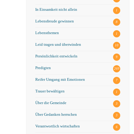
In Einsamkeit nicht allein
1
Lebensfreude gewinnen
8
Lebensthemen
1
Leid tragen und überwinden
10
Persönlichkeit entwickeln
9
Predigten
269
Reifer Umgang mit Emotionen
7
Trauer bewältigen
1
Über die Gemeinde
3
Über Gedanken herrschen
3
Verantwortlich wirtschaften
6