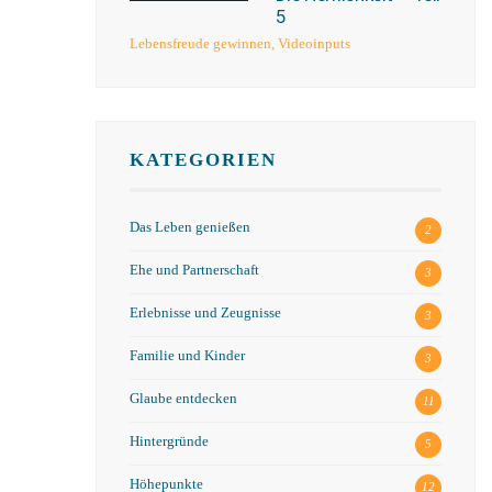
5
Lebensfreude gewinnen
,
Videoinputs
KATEGORIEN
Das Leben genießen
2
Ehe und Partnerschaft
3
Erlebnisse und Zeugnisse
3
Familie und Kinder
3
Glaube entdecken
11
Hintergründe
5
Höhepunkte
12