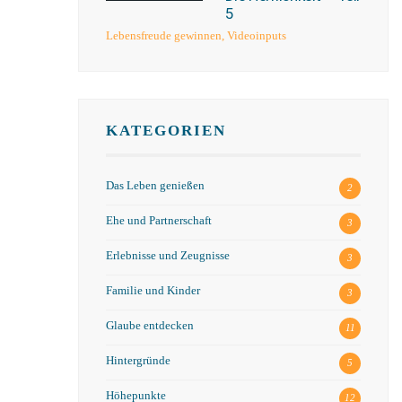
5
Lebensfreude gewinnen
,
Videoinputs
KATEGORIEN
Das Leben genießen
2
Ehe und Partnerschaft
3
Erlebnisse und Zeugnisse
3
Familie und Kinder
3
Glaube entdecken
11
Hintergründe
5
Höhepunkte
12