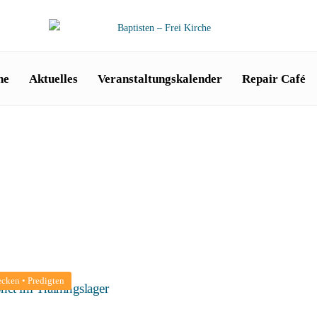
he
Aktuelles
Veranstaltungskalender
Repair Café
ecken
•
Predigten
het im Trainingslager