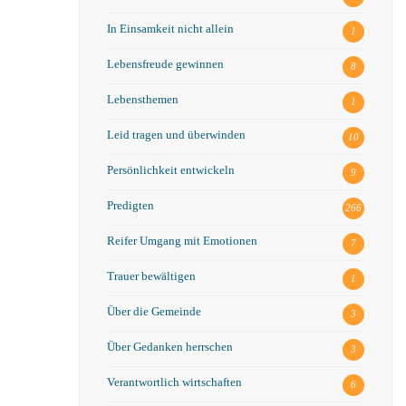
In Einsamkeit nicht allein
1
Lebensfreude gewinnen
8
Lebensthemen
1
Leid tragen und überwinden
10
Persönlichkeit entwickeln
9
Predigten
266
Reifer Umgang mit Emotionen
7
Trauer bewältigen
1
Über die Gemeinde
3
Über Gedanken herrschen
3
Verantwortlich wirtschaften
6