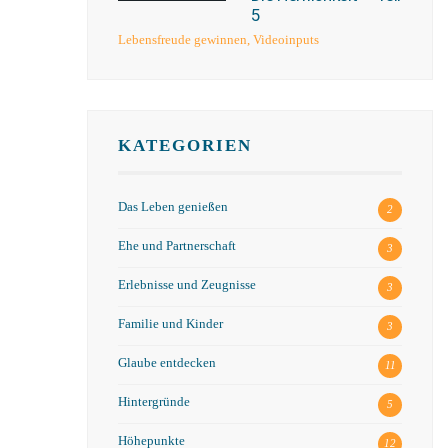
5
Lebensfreude gewinnen
,
Videoinputs
KATEGORIEN
Das Leben genießen
2
Ehe und Partnerschaft
3
Erlebnisse und Zeugnisse
3
Familie und Kinder
3
Glaube entdecken
11
Hintergründe
5
Höhepunkte
12