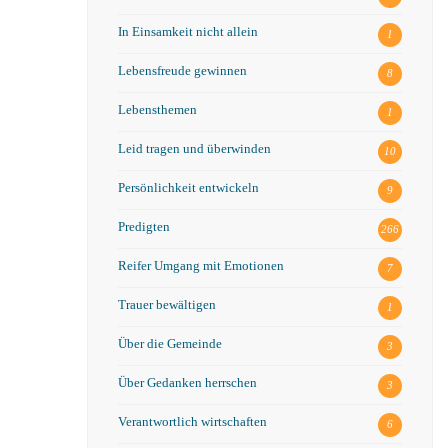
In Einsamkeit nicht allein
1
Lebensfreude gewinnen
8
Lebensthemen
1
Leid tragen und überwinden
10
Persönlichkeit entwickeln
9
Predigten
266
Reifer Umgang mit Emotionen
7
Trauer bewältigen
1
Über die Gemeinde
3
Über Gedanken herrschen
3
Verantwortlich wirtschaften
6