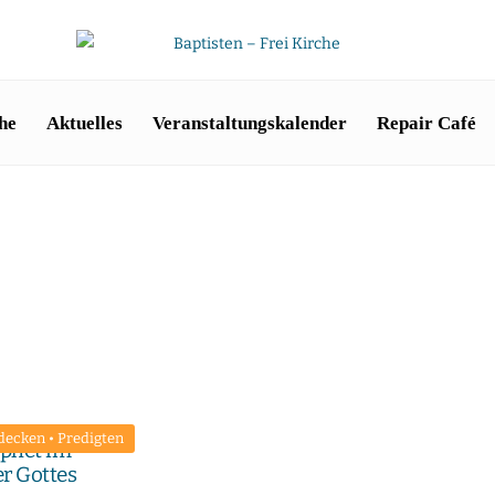
he
Aktuelles
Veranstaltungskalender
Repair Café
decken
•
Predigten
ophet im
er Gottes