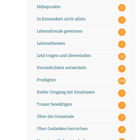
Höhepunkte
12
In Einsamkeit nicht allein
1
Lebensfreude gewinnen
8
Lebensthemen
1
Leid tragen und überwinden
10
Persönlichkeit entwickeln
9
Predigten
266
Reifer Umgang mit Emotionen
7
Trauer bewältigen
1
Über die Gemeinde
3
Über Gedanken herrschen
3