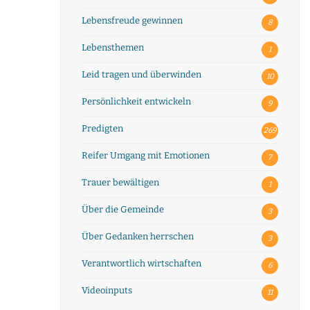
Lebensfreude gewinnen
8
Lebensthemen
1
Leid tragen und überwinden
10
Persönlichkeit entwickeln
9
Predigten
269
Reifer Umgang mit Emotionen
7
Trauer bewältigen
1
Über die Gemeinde
3
Über Gedanken herrschen
3
Verantwortlich wirtschaften
6
Videoinputs
11