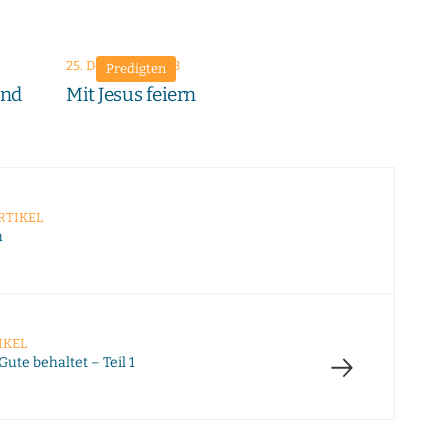
25. Dezember 2023
Predigten
end
Mit Jesus feiern
RTIKEL
h
IKEL
→
 Gute behaltet – Teil 1