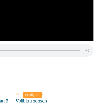
25. Dezember 2024
Predigten
lan B
Vollblutmensch