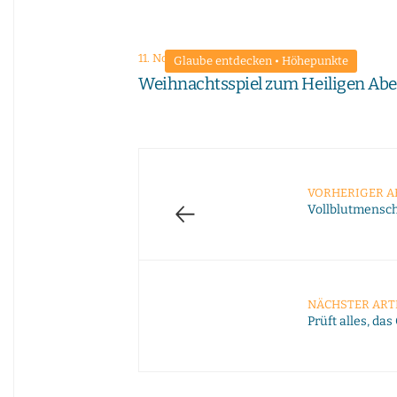
11. November 2024
Glaube entdecken
•
Höhepunkte
Weihnachtsspiel zum Heiligen Ab
VORHERIGER A
←
Vollblutmensc
NÄCHSTER ART
Prüft alles, das