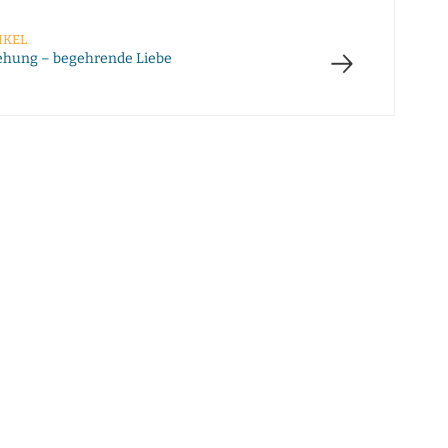
IKEL
→
ehung – begehrende Liebe