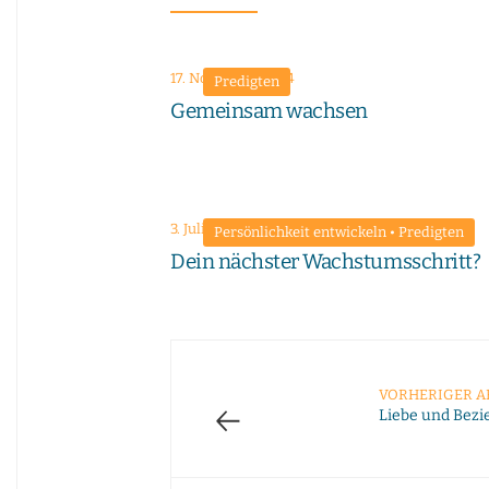
17. November 2024
Predigten
Gemeinsam wachsen
3. Juli 2022
Persönlichkeit entwickeln
•
Predigten
Dein nächster Wachstumsschritt?
VORHERIGER A
←
Liebe und Bezi