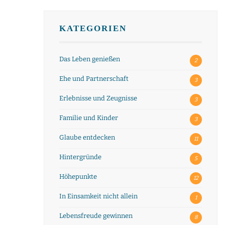
KATEGORIEN
Das Leben genießen
2
Ehe und Partnerschaft
3
Erlebnisse und Zeugnisse
3
Familie und Kinder
3
Glaube entdecken
11
Hintergründe
5
Höhepunkte
12
In Einsamkeit nicht allein
1
Lebensfreude gewinnen
8