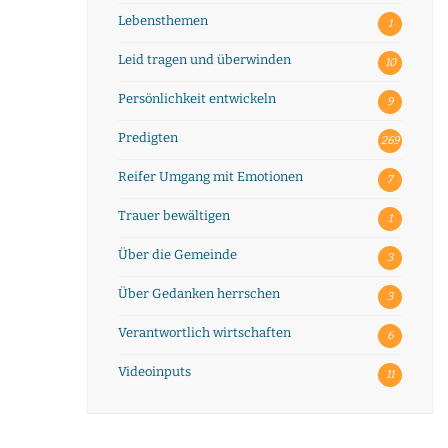
Lebensthemen
1
Leid tragen und überwinden
10
Persönlichkeit entwickeln
9
Predigten
269
Reifer Umgang mit Emotionen
7
Trauer bewältigen
1
Über die Gemeinde
3
Über Gedanken herrschen
3
Verantwortlich wirtschaften
6
Videoinputs
11