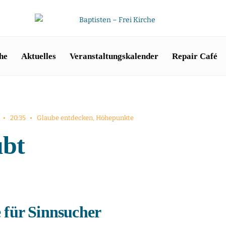
he
Aktuelles
Veranstaltungskalender
Repair Café
•
20:35
•
Glaube entdecken
,
Höhepunkte
ubt
 für Sinnsucher