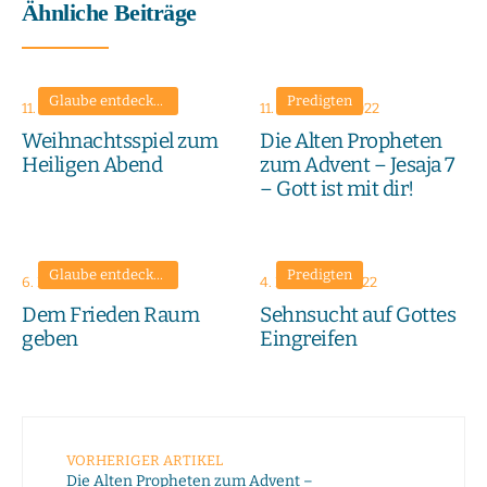
Ähnliche Beiträge
Glaube entdecken
•
Höhepunkte
Predigten
11. November 2024
11. Dezember 2022
Weihnachtsspiel zum
Die Alten Propheten
Heiligen Abend
zum Advent – Jesaja 7
– Gott ist mit dir!
Glaube entdecken
•
Höhepunkte
Predigten
6. Dezember 2022
4. Dezember 2022
Dem Frieden Raum
Sehnsucht auf Gottes
geben
Eingreifen
VORHERIGER ARTIKEL
Die Alten Propheten zum Advent –