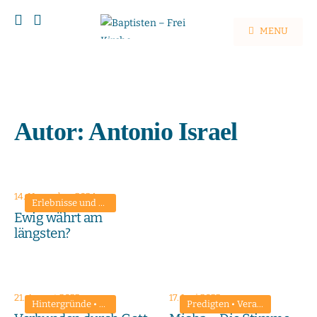
MENU
Autor:
Antonio Israel
14. November 2024
Erlebnisse und Zeugnisse
•
Trauer bewältigen
Ewig währt am
längsten?
21. August 2022
17. Juni 2022
Hintergründe
•
Predigten
Predigten
•
Verantwortlich wirtschaften