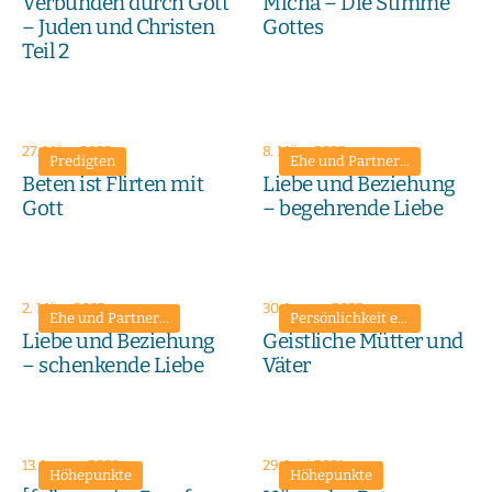
Verbunden durch Gott
Micha – Die Stimme
– Juden und Christen
Gottes
Teil 2
27. März 2022
8. März 2022
Predigten
Ehe und Partnerschaft
•
Predi
Beten ist Flirten mit
Liebe und Beziehung
Gott
– begehrende Liebe
2. März 2022
30. Januar 2022
Ehe und Partnerschaft
•
Predigten
•
Reifer Umgang mit Emotione
Persönlichkeit entwickeln
•
Pr
Liebe und Beziehung
Geistliche Mütter und
– schenkende Liebe
Väter
13. Januar 2022
29. Juni 2021
Höhepunkte
Höhepunkte